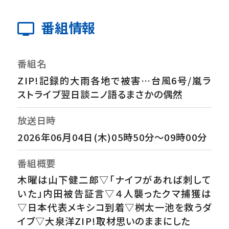
番組情報
番組名
ZIP!記録的大雨各地で被害…台風6号/嵐ラ
ストライブ翌日談ニノ語るまさかの偶然
放送日時
2026年06月04日(木)05時50分～09時00分
番組概要
木曜は山下健二郎▽「ナイフがあれば刺して
いた」内田被告証言▽４人襲ったクマ捕獲は
▽日本代表メキシコ到着▽桝太一池を救うダ
イブ▽大泉洋ZIP!取材思いのままにした