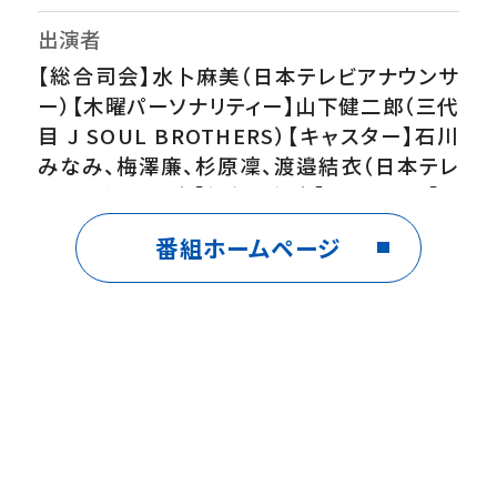
出演者
【総合司会】水卜麻美（日本テレビアナウンサ
ー）【木曜パーソナリティー】山下健二郎（三代
目 J SOUL BROTHERS）【キャスター】石川
みなみ、梅澤廉、杉原凜、渡邉結衣（日本テレ
ビアナウンサー）【気象予報士】くぼてんき【ス
タジオゲスト】なえなの【買いドキッ！？】小室
番組ホームページ
安未【グップラ企画】桝 太一【日本全国食の
匠の朝ごはん】本田剛文（BOYS AND MEN）
番組内容
木曜ZIP！は「見たいが見つかる、楽しい朝」を
テーマに、最新のニュース、エンタメ、スポー
ツ、天気、トレンドなどを山下健二郎と一緒に
テンポよくお届けします！▽新たな危険警報な