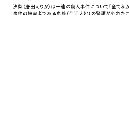
汐梨（唐田えりか）は一連の殺人事件について「全て私が
事件の被害者である丸藤（今江大地）の警護が外れたこ
の行方は。＜教師連続殺害事件＞に隠された衝撃の真実が
監督・演出
【演出】川井隼人
原作・脚本
【脚本】森ハヤシ
音楽
【音楽】16FLIP【主題歌】OSHIKIKEIGO「ReTake」（U
制作
【チーフプロデューサー】山本晃久【プロデューサー】