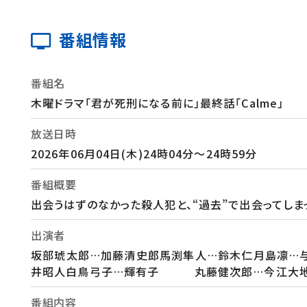
番組情報
番組名
木曜ドラマ「君が死刑になる前に」最終話「Calme」
放送日時
2026年06月04日(木)24時04分～24時59分
番組概要
出会うはずのなかった殺人犯と、“過去”で出会ってしま
出演者
坂部琥太郎…加藤清史郎馬渕隼人…鈴木仁月島凛…与
井昭人白鳥弓子…輝有子 丸藤健次郎…今江大地鮫
番組内容