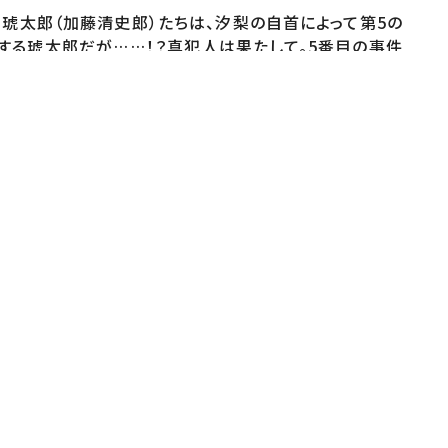
。琥太郎（加藤清史郎）たちは、汐梨の自首によって第5の
する琥太郎だが……！？真犯人は果たして。5番目の事件