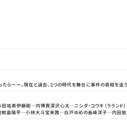
ったらーー。現在と過去、2つの時代を舞台に事件の真相を追
田祐希伊藤剛…内博貴深沢心太…ニシダ・コウキ（ラランド
島陽平…小林大斗宝来茜…白戸ゆめの長峰洋子…内田慈