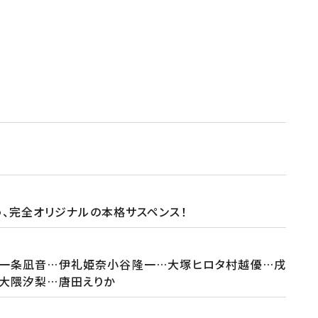
う、完全オリジナルの本格サスペンス！
）一条凪音…伊礼姫奈小谷隆一…大塚ヒロタ村越優…戌
大隈汐梨…唐田えりか