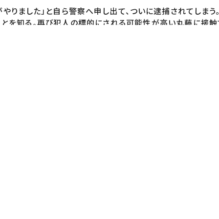
やりました」と自ら警察へ申し出て、ついに逮捕されてしまう
とを知る。再び犯人の標的にされる可能性が高い丸藤に接触
、全て明らかになる――。
NIVERSAL SIGMA）
矢部誠人鈴木藍