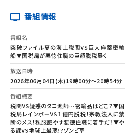
番組情報
番組名
突破ファイル夏の海上税関VS巨大麻薬密輸
船▼国税局が悪徳住職の巨額脱税暴く
放送日時
2026年06月04日(木)19時00分～20時54分
番組概要
税関VS疑惑のタコ漁師…密輸品はどこ？▼国
税局レインボーVS１億円脱税！宗教法人に禁
断のメス！私服肥やす悪徳住職に着手だ！▼や
る課VS地球上最悪!?ゾンビ草