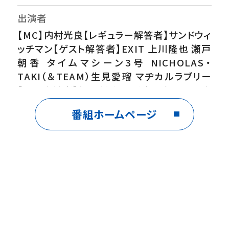
出演者
【MC】内村光良【レギュラー解答者】サンドウィ
ッチマン【ゲスト解答者】EXIT 上川隆也 瀬戸
朝香 タイムマシーン3号 NICHOLAS・
TAKI（＆TEAM）生見愛瑠 マヂカルラブリー
【VTR出演者】板尾創路 尾形貴弘（パンサー）
加藤清史郎 木村昴 高田夏帆 田中美久 なえ
番組ホームページ
なの マヂカルラブリー レインボー ほか
番組内容
海上税関＆国税＆やる課！悪を成敗SP▼海上
税関航海日数が不自然に長い貨物船が来航！
加藤清史郎＆オクトパス木村が大量密輸に挑
む▼突破国税局個性的な俳優 板尾創路が
悪徳住職役で参戦！寺に脱税疑惑が…寺の実