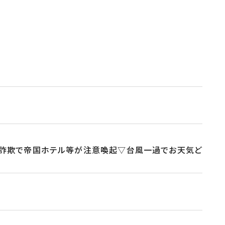
グ詐欺で帝国ホテル等が注意喚起▽台風一過でお天気ど