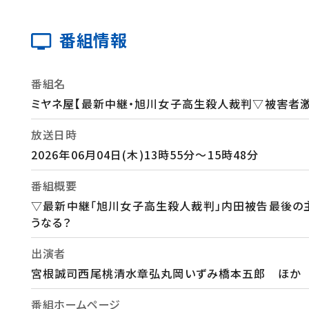
番組情報
番組名
ミヤネ屋【最新中継・旭川女子高生殺人裁判▽被害者激
放送日時
2026年06月04日(木)13時55分～15時48分
番組概要
▽最新中継「旭川女子高生殺人裁判」内田被告最後の
うなる？
出演者
宮根誠司西尾桃清水章弘丸岡いずみ橋本五郎 ほか
番組ホームページ