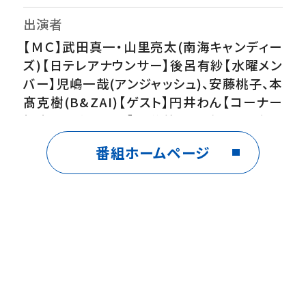
出演者
【ＭＣ】武田真一・山里亮太(南海キャンディー
ズ)【日テレアナウンサー】後呂有紗【水曜メン
バー】児嶋一哉(アンジャッシュ)、安藤桃子、本
髙克樹(B&ZAI)【ゲスト】円井わん【コーナー
担当アナウンサー】澁谷善ヘイゼル(月・火)、
住岡佑樹(水金)【気象予報士】敷波美保(月
番組ホームページ
水)、広瀬駿(木・金)
番組内容
▽ＭＣは武田真一と山里亮太！爽快・情報エン
タメトークショー▽最新のエンタメ・トレンド・
関心のあるニュース…いま見たいものをお届
け▽気になる話題について即興アンケート！チ
ャットで視聴者の皆さんの意見もリアルタイム