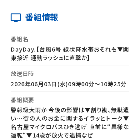
番組情報
番組名
DayDay.【台風6号 線状降水帯おそれも▼関
東接近 通勤ラッシュに直撃か】
放送日時
2026年06月03日(水)09時00分～10時25分
番組概要
警報級大雨か 今後の影響は▼割り勘、無駄遣
い…街の人のお金に関するイラッとトーク▼
名古屋マイクロバスひき逃げ 直前に“異様な
運転“▼14歳が放火で逮捕なぜ