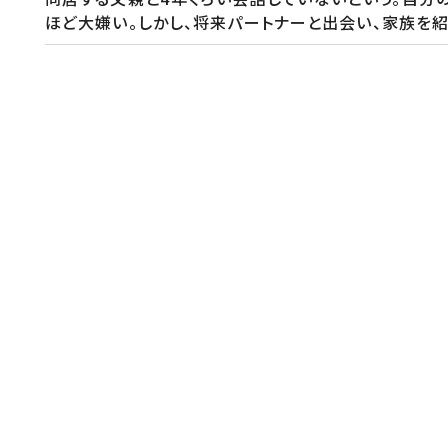
ほど大嫌い。しかし、将来パートナーと出会い、家族を
番組内容２
番組のテーマは“人の悩み”。ダークな哲学と計算しつ
の若者の心を掴む霜降り明星・粗品。なんだか怖いが頼
広げる。忖度・好感度など一切無用な二人の心に響く“コ
番組ホームページ
https://www.ytv.co.jp/yoshida-to-soshina-to/
公式Ｘ
https://x.com/yoshisoshi_ytv
ＹｏｕＴｕｂｅ
https://www.youtube.com/@yoshisoshi_ytv