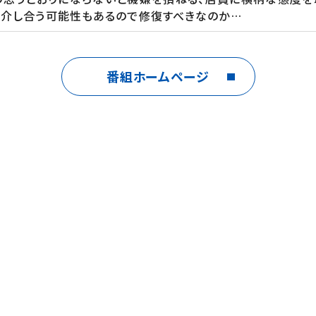
紹介し合う可能性もあるので修復すべきなのか…
くされた言葉選びで熱狂的なファンをもつブラックマヨネーズ・
番組ホームページ
りがいのある二人が、令和に生きる人々の悩み相談を電話で
トバ”に注目！