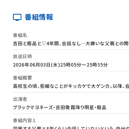
番組情報
番組名
吉田と粗品と▽4年間、会話なし…大嫌いな父親との
放送日時
2026年06月03日(水)25時05分～25時35分
番組概要
高校生の頃、些細なことがキッカケで大ゲンカ。以降、
出演者
ブラックマヨネーズ・吉田敬霜降り明星・粗品
番組内容１
同居する父親と4年くらい会話していないという。自分