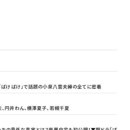
「ばけばけ」で話題の小泉八雲夫婦の全てに密着
ロミ、円井わん、横澤夏子、若槻千夏
たちの意外な真実とは？豪華自宅も初公開！▼朝ドラ「ば