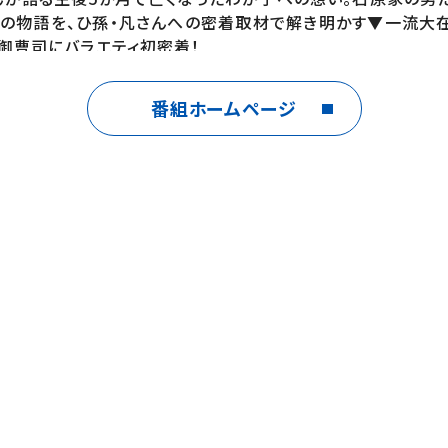
愛の物語を、ひ孫・凡さんへの密着取材で解き明かす▼一流大
御曹司にバラエティ初密着！
番組ホームページ