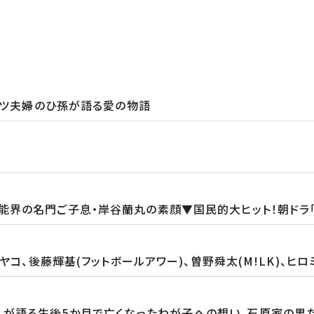
セツ夫婦のひ孫が語る愛の物語
能界の名門ご子息・岸谷蘭丸の素顔▼国民的大ヒット！朝ドラ
ヤコ、後藤輝基(フットボールアワー)、曽野舜太(M!LK)、ヒ
が語る生後5か月で亡くなったわが子への想い。石原家の男