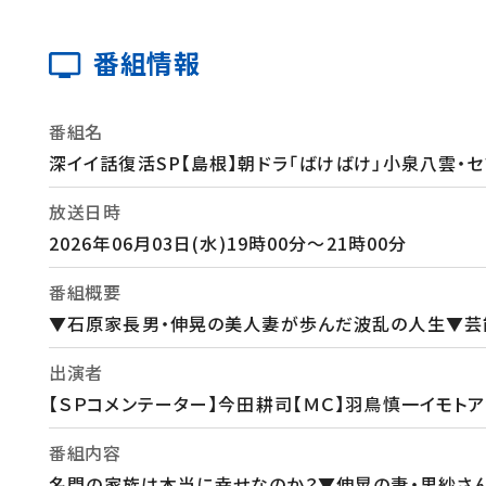
番組情報
番組名
深イイ話復活SP【島根】朝ドラ「ばけばけ」小泉八雲・
放送日時
2026年06月03日(水)19時00分～21時00分
番組概要
▼石原家長男・伸晃の美人妻が歩んだ波乱の人生▼芸
出演者
【ＳＰコメンテーター】今田耕司【ＭＣ】羽鳥慎一イモトア
番組内容
名門の家族は本当に幸せなのか？▼伸晃の妻・里紗さん