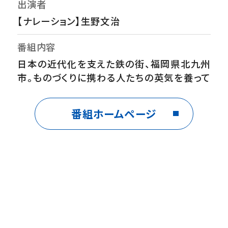
出演者
【ナレーション】生野文治
番組内容
日本の近代化を支えた鉄の街、福岡県北九州
市。ものづくりに携わる人たちの英気を養って
きた角打ちは、今も息づく地域文化です。酒店
で買った酒をその場で楽しむ角打ちには、地域
番組ホームページ
の人が集まり、時には互いの世話を焼きます。
コンビニでも酒が買えるようになり、角打ちを
楽しめる酒店は姿を消しつつありますが、３代
目、４代目の店主たちが奮闘して守り続けてい
る店も。未来に残したい、あたたかい場所。角
打ちへようこそ！
制作