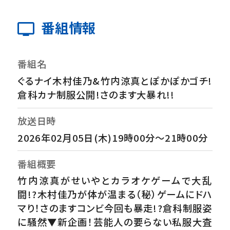
番組情報
番組名
ぐるナイ木村佳乃&竹内涼真とぽかぽかゴチ!
倉科カナ制服公開!さのます大暴れ!!
放送日時
2026年02月05日(木)19時00分～21時00分
番組概要
竹内涼真がせいやとカラオケゲームで大乱
闘!?木村佳乃が体が温まる（秘）ゲームにドハ
マり！さのますコンビ今回も暴走!?倉科制服姿
に騒然▼新企画！芸能人の要らない私服大査