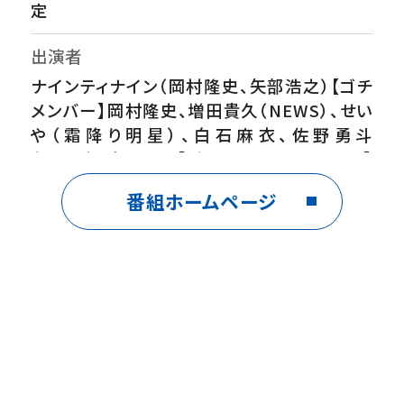
定
出演者
ナインティナイン（岡村隆史、矢部浩之）【ゴチ
メンバー】岡村隆史、増田貴久（NEWS）、せい
や（霜降り明星）、白石麻衣、佐野勇斗
（M!LK）、倉科カナ【ゴチVIPチャレンジャー】
木村佳乃、竹内涼真【ゴチ進行】羽鳥慎一＜い
番組ホームページ
らない服 ピッタリ売ってゴチになります！＞
【挑戦者】尾形貴弘（パンサー）、島崎遥香、西
山茉希【見届け人】中島颯太（FANTASTICS）
【実況】羽鳥慎一
番組内容
寒い冬に温まろうゴチ！竹内涼真が冬のロケ
で役立つぽかぽかグッズに感動!?木村佳乃が