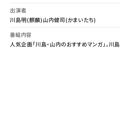
出演者
川島明(麒麟)山内健司(かまいたち)
番組内容
人気企画「川島・山内のおすすめマンガ」。川島
はマンガ家・横山先生の野菜作りエッセイ『十
勝ひとりぼっち農園』、山内は「次にくるマンガ
大賞2025」コミックス部門で第1位『魔男のイ
チ』を紹介。▽昭和30年頃が舞台の落語マン
ガ『らくごのこ』、怪獣の死骸を解剖・調査する
『怪獣を解剖する』、「かませ犬キャラ」の少年
の再起を描く『かませ犬の王冠』、現代のSNS
社会を彷彿とさせる『大人大戦』など、魅力を
熱く語る
番組ホームページ