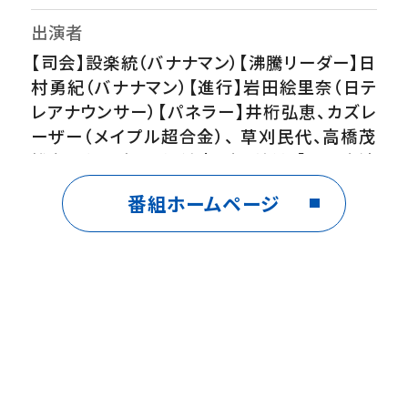
出演者
【司会】設楽統（バナナマン）【沸騰リーダー】日
村勇紀（バナナマン）【進行】岩田絵里奈（日テ
レアナウンサー）【パネラー】井桁弘恵、カズレ
ーザー（メイプル超合金）、 草刈民代、高橋茂
雄（サバンナ）、戸塚純貴、出川哲朗【VTR出演
者】サンシャイン池崎、浮所飛貴（ACEes）ほ
番組ホームページ
か
番組内容
★伝説の家政婦志麻さん古民家改装プロジェ
クト東京離れて田舎暮らし…築120年古民家
を再生中！超器用ACEes浮所飛貴＆やる気
100％サンシャイン池崎が参戦するも…史上
最も過酷で終わりの見えない母屋の天井塗装