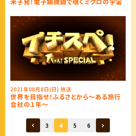
米子発！電子顕微鏡で覗くミクロの宇宙
2021年08月8日(日) 放送
世界を目指せ！ふるさとから～ある旅行
会社の１年～
3
4
5
6