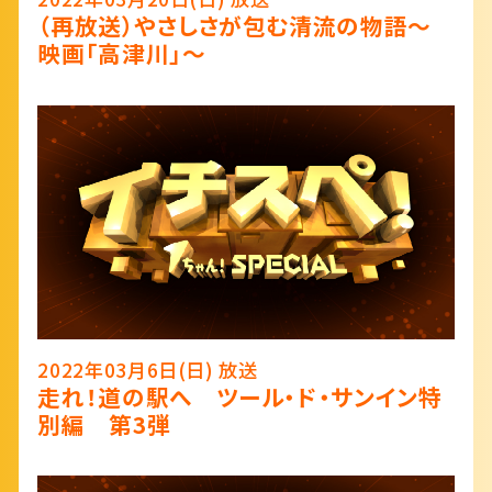
（再放送）やさしさが包む清流の物語～
映画「高津川」～
2022年03月6日(日) 放送
走れ！道の駅へ ツール・ド・サンイン特
別編 第3弾